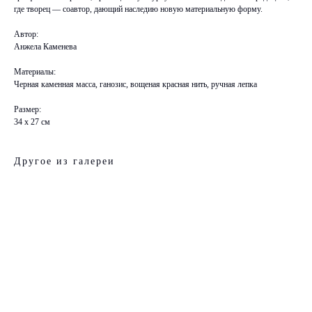
где творец — соавтор, дающий наследию новую материальную форму.
Автор:
Анжела Каменева
Материалы:
Черная каменная масса, ганозис, вощеная красная нить, ручная лепка
Размер:
34 х 27 см
Другое из галереи