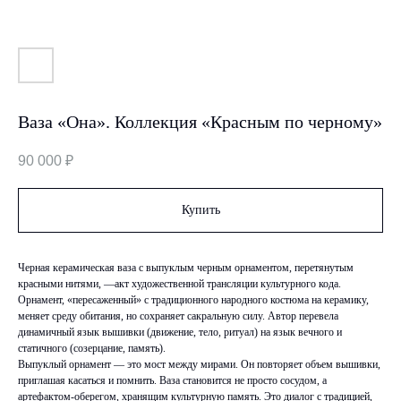
Ваза «Она». Коллекция «Красным по черному»
90 000
₽
Купить
Черная керамическая ваза с выпуклым черным орнаментом, перетянутым
красными нитями, —акт художественной трансляции культурного кода.
Орнамент, «пересаженный» с традиционного народного костюма на керамику,
меняет среду обитания, но сохраняет сакральную силу. Автор перевела
динамичный язык вышивки (движение, тело, ритуал) на язык вечного и
статичного (созерцание, память).
Выпуклый орнамент — это мост между мирами. Он повторяет объем вышивки,
приглашая касаться и помнить. Ваза становится не просто сосудом, а
артефактом-оберегом, хранящим культурную память. Это диалог с традицией,