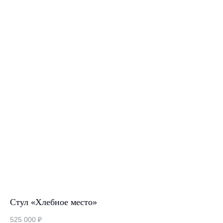
Стул «Хлебное место»
«Б
525 000
₽
26