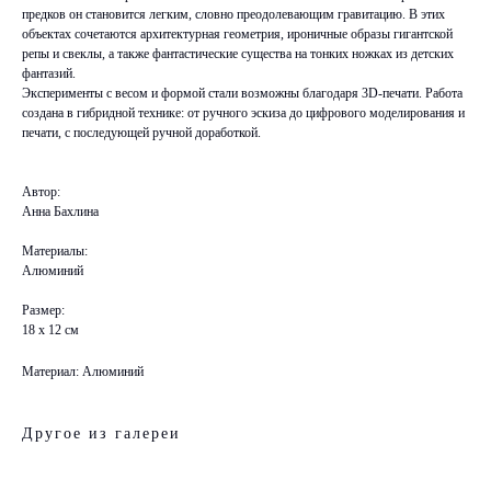
предков он становится легким, словно преодолевающим гравитацию. В этих
объектах сочетаются архитектурная геометрия, ироничные образы гигантской
репы и свеклы, а также фантастические существа на тонких ножках из детских
фантазий.
Эксперименты с весом и формой стали возможны благодаря 3D-печати. Работа
создана в гибридной технике: от ручного эскиза до цифрового моделирования и
печати, с последующей ручной доработкой.
Автор:
Анна Бахлина
Материалы:
Алюминий
Размер:
18 х 12 см
Материал: Алюминий
Другое из галереи