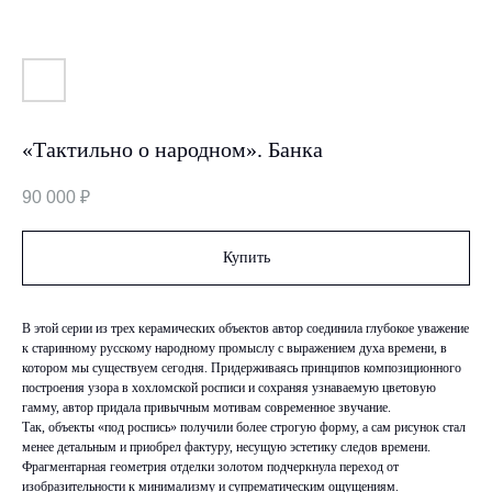
«Тактильно о народном». Банка
90 000
₽
Купить
В этой серии из трех керамических объектов автор соединила глубокое уважение
к старинному русскому народному промыслу с выражением духа времени, в
котором мы существуем сегодня. Придерживаясь принципов композиционного
построения узора в хохломской росписи и сохраняя узнаваемую цветовую
гамму, автор придала привычным мотивам современное звучание.
Так, объекты «под роспись» получили более строгую форму, а сам рисунок стал
менее детальным и приобрел фактуру, несущую эстетику следов времени.
Фрагментарная геометрия отделки золотом подчеркнула переход от
изобразительности к минимализму и супрематическим ощущениям.