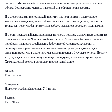
восторге. Мы тонем в безграничной синеве неба, по которой плывут сияющие
облака, беспрерывно меняясь и каждый миг обретая новые формы.
И с этого мига мы теряем покой, и внутри нас появляется и растет новое
томительное ожидание, мечта. И хоть мы также смотрим под ноги, но теперь
только для того, чтобы приметить и забрать лежащие в дорожной пыли камни.
И в один прекрасный день, повинуясь неясному порыву, мы начинаем строить из
этих камней башню. Чтобы стать ближе к небу. Мы строим башню из того, что
приобрели на дороге своей жизни. Заботливо обустраиваем кладовки и
светлицы, мастерим бойницы, но когда приходит время укладки последнего
ряда, понимаем, что вместо него мы заложили основу будущего купола. Потому
что, однажды разрушив стену узилища своей души, мы начали строить храм.
Храм, который все это время, жил и рос в нашей душе.
Автор:
Рем Султанов
Материалы:
Диджитал-графика/живопись, УФ-печать
Размер:
150 х 91 см