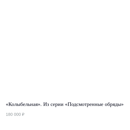
«Колыбельная». Из серии «Подсмотренные обряды»
Ст
180 000
₽
2 